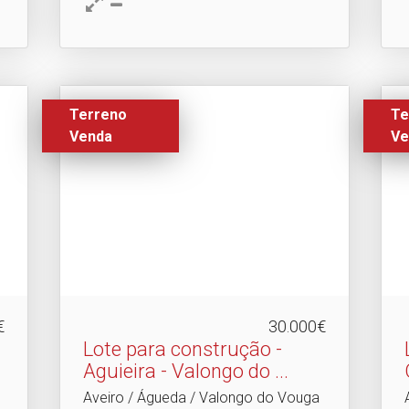
Terreno
Te
Venda
Ve
€
30.000€
Lote para construção -
Aguieira - Valongo do .​..
Aveiro / Águeda / Valongo do Vouga