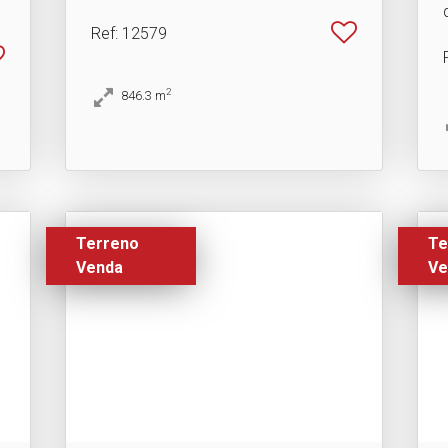
Ref
: 12579
2
846.3
m
Terreno
Te
Venda
Ve