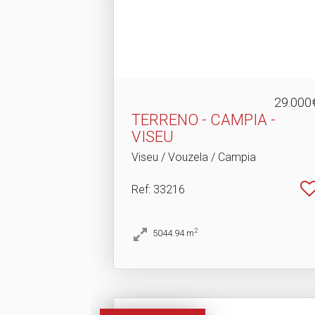
29.000
TERRENO - CAMPIA -
VISEU
Viseu / Vouzela / Campia
Ref
: 33216
2
5044.94
m