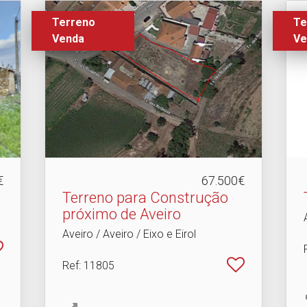
Terreno
Te
Venda
Ve
€
67.500€
Terreno para Construção
próximo de Aveiro
Aveiro / Aveiro / Eixo e Eirol
Ref
: 11805