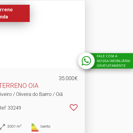
rreno
nda
FALE COM A
NOSSA IMOBILIÁRIA
GRATUITAMENTE
35.000€
TERRENO OIA
Aveiro / Oliveira do Bairro / Oiã
Ref
: 33249
2
3001
m
Isento