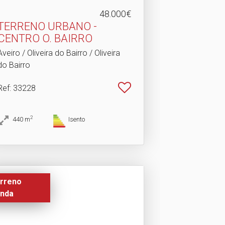
48.000€
TERRENO URBANO -
CENTRO O.​ BAIRRO
Aveiro / Oliveira do Bairro / Oliveira
do Bairro
Ref
: 33228
2
440
m
Isento
rreno
nda