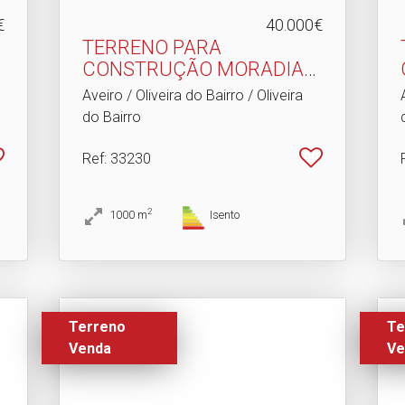
€
40.000€
TERRENO PARA
CONSTRUÇÃO MORADIA
DE CAVE+R/C+1.​..
Aveiro / Oliveira do Bairro / Oliveira
do Bairro
Ref
: 33230
2
1000
m
Isento
Terreno
Te
Venda
Ve