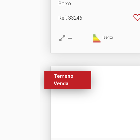
Baixo
Ref
: 33246
Isento
Terreno
Venda