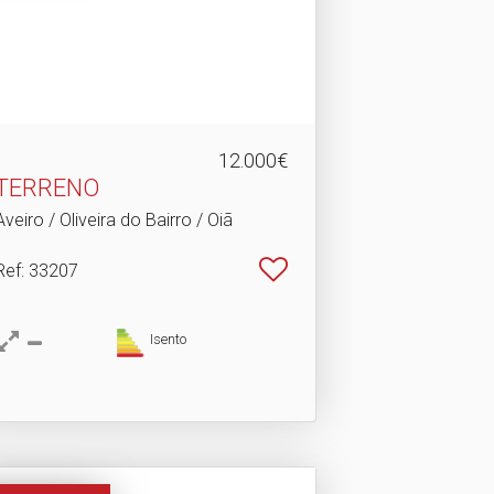
12.000€
TERRENO
Aveiro / Oliveira do Bairro / Oiã
Ref
: 33207
Isento