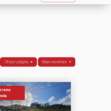
18 por página
Mais recentes
rreno
nda