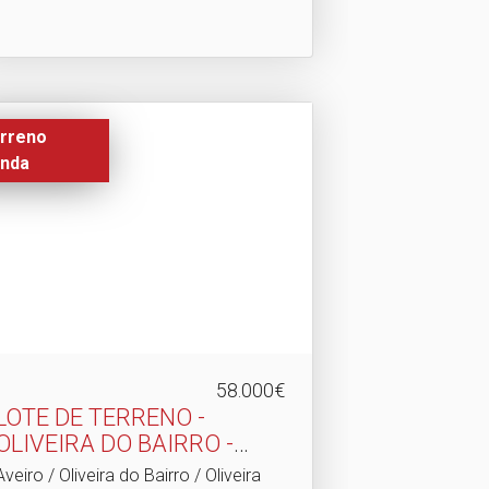
rreno
nda
58.000€
LOTE DE TERRENO -
OLIVEIRA DO BAIRRO -
CENTR.​..
Aveiro / Oliveira do Bairro / Oliveira