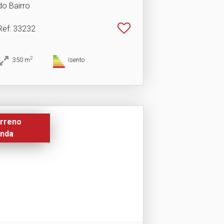
do Bairro
Ref
: 33232
2
350
m
Isento
rreno
nda