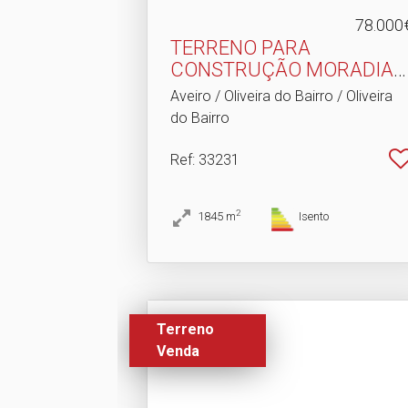
78.000
TERRENO PARA
CONSTRUÇÃO MORADIAS
- OLIVEIRA D.​..
Aveiro / Oliveira do Bairro / Oliveira
do Bairro
Ref
: 33231
2
1845
m
Isento
Terreno
Venda