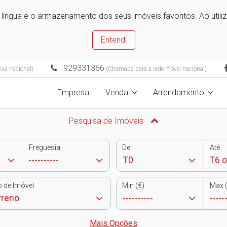
e língua e o armazenamento dos seus imóveis favoritos. Ao utili
Entendi
929331366
ixa nacional)
(Chamada para a rede móvel nacional)
Empresa
Venda
Arrendamento
Pesquisa de Imóveis
Freguesia
De
Até
o de Imóvel
Min (€)
Max (
Mais Opções