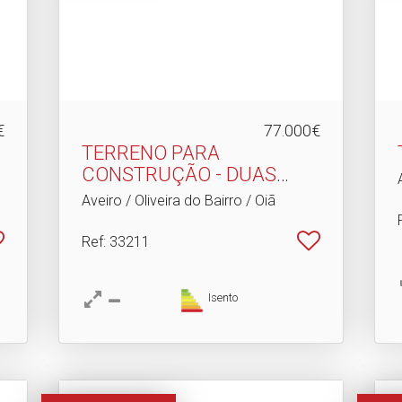
€
77.000€
TERRENO PARA
CONSTRUÇÃO - DUAS
FRENTES!
Aveiro / Oliveira do Bairro / Oiã
Ref
: 33211
Isento