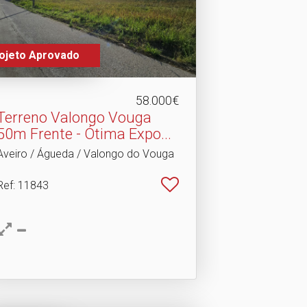
ojeto Aprovado
58.000€
Terreno Valongo Vouga
50m Frente - Ótima Expo.​..
Aveiro / Águeda / Valongo do Vouga
Ref
: 11843