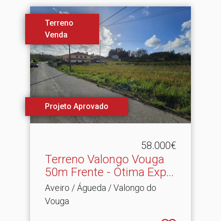
Terreno
Venda
Projeto Aprovado
58.000€
Terreno Valongo Vouga
50m Frente - Ótima Expo.​
..
Aveiro / Águeda / Valongo do
Vouga