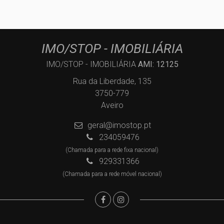
IMO/STOP - IMOBILIÁRIA
IMO/STOP - IMOBILIÁRIA
AMI: 12125
Rua da Liberdade, 135
3750-779
Aveiro
geral@imostop.pt
234059476
(Chamada para a rede fixa nacional)
929331366
(Chamada para a rede móvel nacional)