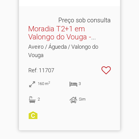
Preço sob consulta
Moradia T2+1 em
Valongo do Vouga -
Grande Jar.​..
Aveiro / Águeda / Valongo do
Vouga
Ref
: 11707
2
160
m
3
2
Sim