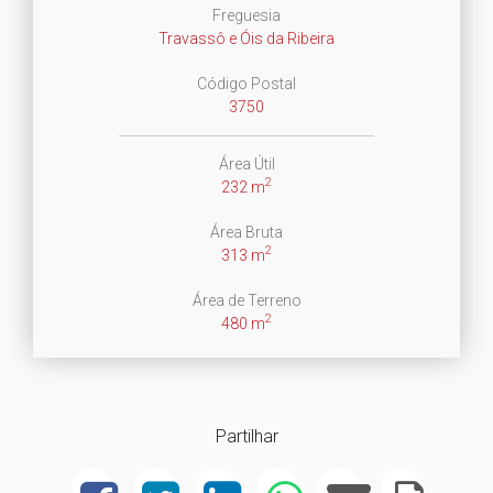
Freguesia
Travassô e Óis da Ribeira
Código Postal
3750
Área Útil
2
232 m
Área Bruta
2
313 m
Área de Terreno
2
480 m
Partilhar