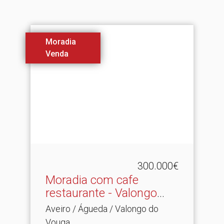
Moradia
Venda
300.000€
Moradia com cafe
restaurante - Valongo
Vouga
Aveiro / Águeda / Valongo do
Vouga