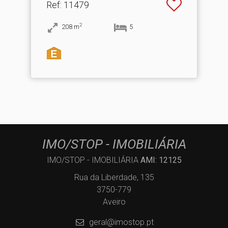
Ref
: 11479
2
208
m
5
IMO/STOP - IMOBILIÁRIA
IMO/STOP - IMOBILIÁRIA
AMI: 12125
Rua da Liberdade, 135
3750-779
Aveiro
geral@imostop.pt