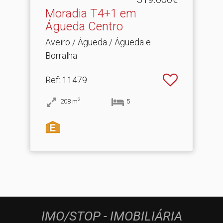
Moradia T4+1 em
Águeda Centro
Aveiro / Águeda / Águeda e
Borralha
Ref
: 11479
2
208
m
5
IMO/STOP - IMOBILIÁRIA