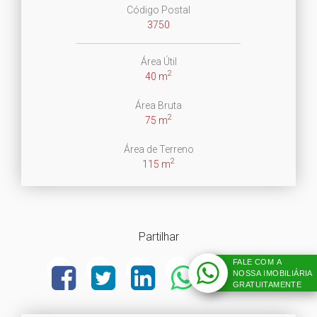
Código Postal
3750
Área Útil
2
40 m
Área Bruta
2
75 m
Área de Terreno
2
115 m
Partilhar
FALE COM A
NOSSA IMOBILIÁRIA
GRATUITAMENTE