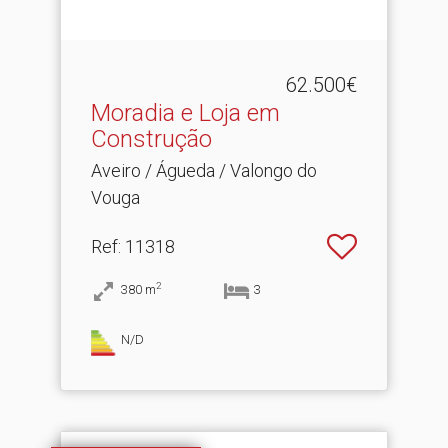
62.500€
Moradia e Loja em
Construção
Aveiro / Águeda / Valongo do
Vouga
Ref
: 11318
2
380
m
3
N/D