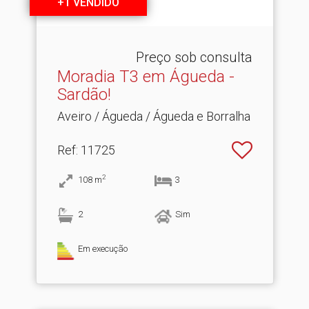
+1 VENDIDO
Preço sob consulta
Moradia T3 em Águeda -
Sardão!
Aveiro / Águeda / Águeda e Borralha
Ref
: 11725
2
108
m
3
2
Sim
Em execução