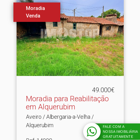
Moradia
Venda
49.000€
Moradia para Reabilitação
em Alquerubim
Aveiro / Albergaria-a-Velha /
Alquerubim
FALE COM A
NOSSA IMOBILIÁRIA
GRATUITAMENTE