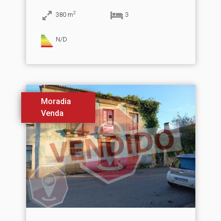
2
380
m
3
N/D
Moradia
Venda