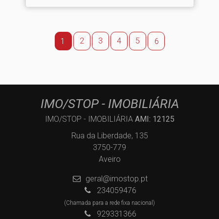
2
3
4
5
1
6
IMO/STOP - IMOBILIÁRIA
IMO/STOP - IMOBILIÁRIA
AMI: 12125
Rua da Liberdade, 135
3750-779
Aveiro
geral@imostop.pt
234059476
(Chamada para a rede fixa nacional)
929331366