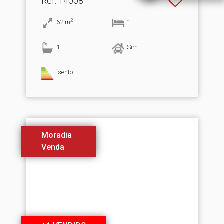
Ref
: 14008
2
62
m
1
1
Sim
Isento
Moradia
Venda