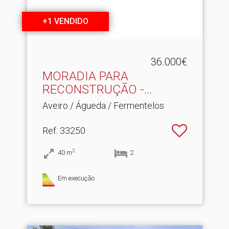
+1 VENDIDO
36.000€
MORADIA PARA
RECONSTRUÇÃO -
FERMENTELOS
Aveiro / Águeda / Fermentelos
Ref
: 33250
2
40
m
2
Em execução