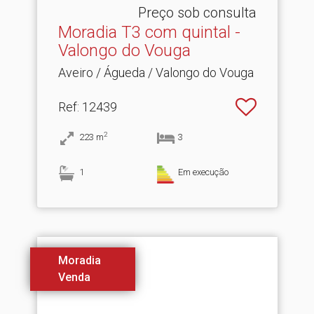
Preço sob consulta
Moradia T3 com quintal -
Valongo do Vouga
Aveiro / Águeda / Valongo do Vouga
Ref
: 12439
2
223
m
3
1
Em execução
Moradia
Venda