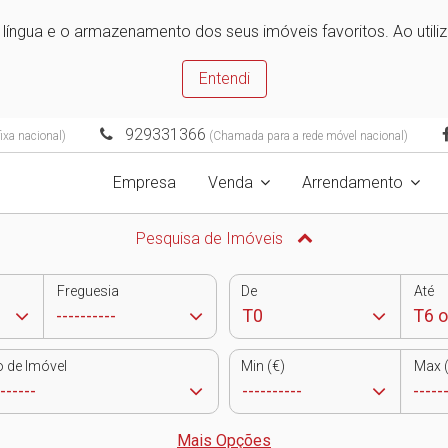
e língua e o armazenamento dos seus imóveis favoritos. Ao utili
Entendi
929331366
ixa nacional)
(Chamada para a rede móvel nacional)
Empresa
Venda
Arrendamento
Pesquisa de Imóveis
Freguesia
De
Até
o de Imóvel
Min (€)
Max (
Mais Opções