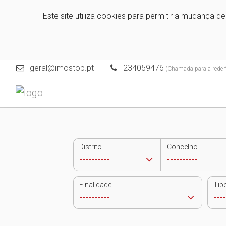
Este site utiliza cookies para permitir a mudança d
geral@imostop.pt
234059476
(Chamada para a rede f
Distrito
Concelho
Finalidade
Tip